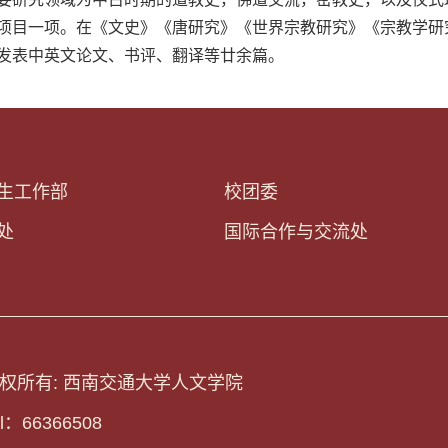
要研究领域为中古时期的道教史，佛道交流，密教史，以及仪式
一项。在《文史》《唐研究》《世界宗教研究》《宗教学研究》《Studies in
发表中英文论文、书评、翻译等廿余篇。
生工作部
校团委
处
国际合作与交流处
权所有: 西南交通大学人文学院
el：66366508